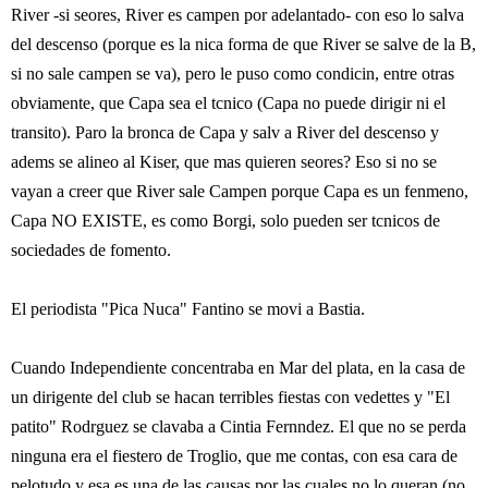
River -si seores, River es campen por adelantado- con eso lo salva
del descenso (porque es la nica forma de que River se salve de la B,
si no sale campen se va), pero le puso como condicin, entre otras
obviamente, que Capa sea el tcnico (Capa no puede dirigir ni el
transito). Paro la bronca de Capa y salv a River del descenso y
adems se alineo al Kiser, que mas quieren seores? Eso si no se
vayan a creer que River sale Campen porque Capa es un fenmeno,
Capa NO EXISTE, es como Borgi, solo pueden ser tcnicos de
sociedades de fomento.
El periodista "Pica Nuca" Fantino se movi a Bastia.
Cuando Independiente concentraba en Mar del plata, en la casa de
un dirigente del club se hacan terribles fiestas con vedettes y "El
patito" Rodrguez se clavaba a Cintia Fernndez. El que no se perda
ninguna era el fiestero de Troglio, que me contas, con esa cara de
pelotudo y esa es una de las causas por las cuales no lo queran (no,